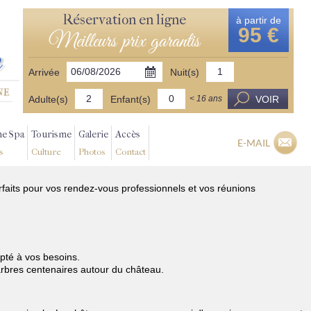
Réservation en ligne
à partir de
95 €
Meilleurs prix garantis
Arrivée
Nuit(s)
Adulte(s)
Enfant(s)
VOIR
< 16 ans
ne Spa
Tourisme
Galerie
Accès
E-MAIL
s
Culture
Photos
Contact
rfaits pour vos rendez-vous professionnels et vos réunions
pté à vos besoins.
 arbres centenaires autour du château.