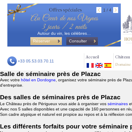
Offres spéciales
1 / 4
Au Cœur de nos Vignes
3 jours / 2 nuits
Autour du vin, les célèbres…
Réserver
Consulter
Accueil
Château
+33 05.53.03.70.11
Domaine
Salle de séminaire près de Plazac
Avec votre
hôtel en Dordogne
, organisez votre séminaire près de Pla
d'entreprise.
Des salles de séminaires près de Plazac
Le Château près de Périgueux vous aide à organiser vos
séminaires
e
Avec nos 5 salles disponibles et une capacité de 160 personnes en réu
Son cadre atypique et naturel est propice au repos et à la réflexion c
Les différents forfaits pour votre séminaire