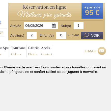
Réservation en ligne
à partir de
95 €
Meilleurs prix garantis
Arrivée
Nuit(s)
Adulte(s)
Enfant(s)
VOIR
< 16 ans
ne Spa
Tourisme
Galerie
Accès
E-MAIL
s
Culture
Photos
Contact
au XVème siècle avec ses tours rondes et ses tourelles dominant un
uisine périgourdine et confort raffiné se conjuguent à merveille.