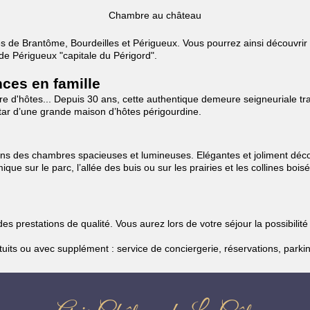
Chambre au château
s de Brantôme, Bourdeilles et Périgueux. Vous pourrez ainsi découvrir à
e Périgueux "capitale du Périgord".
ces en famille
re d'hôtes... Depuis 30 ans, cette authentique demeure seigneuriale 
nstar d’une grande maison d’hôtes périgourdine.
ans des chambres spacieuses et lumineuses. Elégantes et joliment déc
que sur le parc, l’allée des buis ou sur les prairies et les collines 
.
es prestations de qualité. Vous aurez lors de votre séjour la possibili
s ou avec supplément : service de conciergerie, réservations, parking,