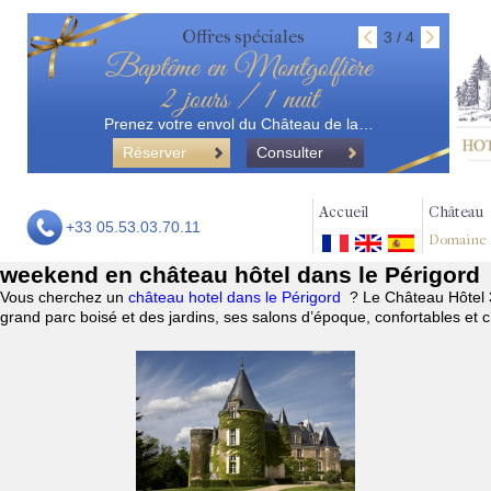
Offres spéciales
3 / 4
Baptême en Montgolfière
2 jours / 1 nuit
Prenez votre envol du Château de la…
Réserver
Consulter
Accueil
Château
+33 05.53.03.70.11
Domaine
weekend en château hôtel dans le Périgord
Vous cherchez un
château hotel dans le Périgord
? Le Château Hôtel 
grand parc boisé et des jardins, ses salons d’époque, confortables et