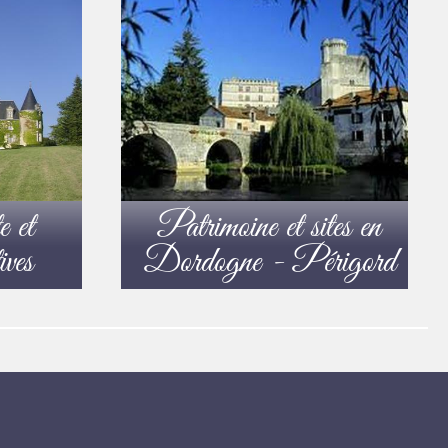
e et
Patrimoine et sites en
ives
Dordogne - Périgord