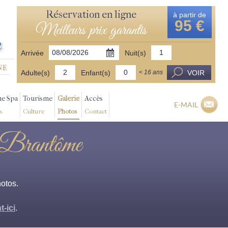
Réservation en ligne
à partir de
95 €
Meilleurs prix garantis
Arrivée
Nuit(s)
Adulte(s)
Enfant(s)
VOIR
< 16 ans
ne Spa
Tourisme
Galerie
Accès
E-MAIL
s
Culture
Photos
Contact
 Brantôme
hotos.
t-ici
.