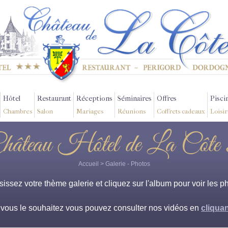
Hôtel
Restaurant
Réceptions
Séminaires
Offres
Pisci
Chambres
Salon
Mariages
Réunions
Coffrets cadeaux
Loisir
hâteau Hôtel de La Côte
Accueil
>
Galerie
- Photos
issez votre thème galerie et cliquez sur l'album pour voir les p
i vous le souhaitez vous pouvez consulter nos vidéos en
cliquan