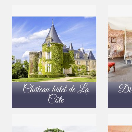
Château hôtel de La
Dix 
Côte