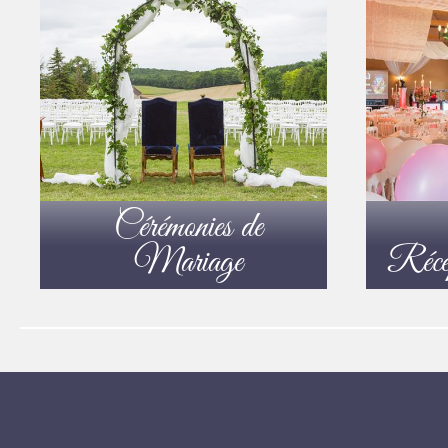
Cérémonies de
Mariage
Récep