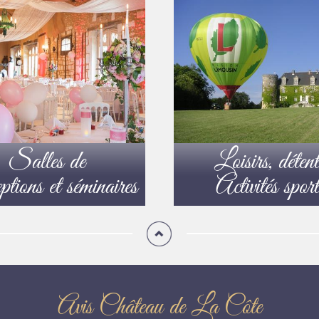
Salles de
Loisirs, détent
tions et séminaires
Activités sport
Avis Château de La Côte