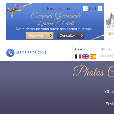
Offres spéciales
2 / 4
Escapade Gourmande
2 jours / 1 nuit
Notre demeure vous ouvre ses portes le temps…
Réserver
Consulter
Accueil
Château
+33 05.53.03.70.11
Domaine
Photos C
Chois
Et s