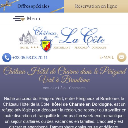
Offres spéciales
Réservation en ligne
Menu
E-MAIL
+33 05.53.03.70.11
Château Hôtel de Charme dans le Périgord
Vert à Brantôme
Accueil
>
Hôtel
- Chambres
Niché au cœur du Périgord Vert, entre Périgueux et Brantôme, le
Château Hôtel de la Côte,
hôtel de Charme en Dordogne
, est un
refuge privilégié pour découvrir la région, se reposer ou travailler en
toute discrétion et tranquillité le temps d’un week-end romantique,
un séjour d’affaires ou des vacances en familles. L'accueil y est
discret et attentionné, l'atmosphère chaleureuse et délicate.