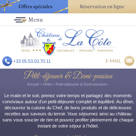
Offres spéciales
Réservation en ligne
Menu
E-MAIL
+33 05.53.03.70.11
Petit-déjeuner & Demi-pension
Accueil
>
Hôtel
>
Petit-déjeuner & Demi-pension
-
Le matin et le soir, prenez votre temps et partagez des moments
conviviaux autour d'un petit-déjeuner complet et équilibré. Au dîner,
découvrez la cuisine du Chef, de bons produits et de délicieuses
recettes aux saveurs du terroir. Vous séjournez ainsi au château
sans vous soucier de rien et pouvez profiter pleinement de chaque
instant de votre séjour à l'hôtel.