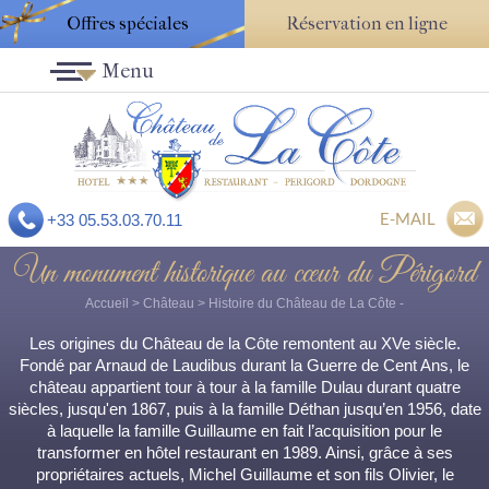
Offres spéciales
Réservation en ligne
Menu
E-MAIL
+33 05.53.03.70.11
Un monument historique au cœur du Périgord
Accueil
>
Château
>
Histoire du Château de La Côte
-
Les origines du Château de la Côte remontent au XVe siècle.
Fondé par Arnaud de Laudibus durant la Guerre de Cent Ans, le
château appartient tour à tour à la famille Dulau durant quatre
siècles, jusqu'en 1867, puis à la famille Déthan jusqu’en 1956, date
à laquelle la famille Guillaume en fait l’acquisition pour le
transformer en hôtel restaurant en 1989. Ainsi, grâce à ses
propriétaires actuels, Michel Guillaume et son fils Olivier, le