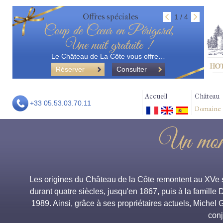
Offres spéciales
1 / 4
Coup de Cœur en Périgord,
Une nuit gratuite !
Le Château de La Côte vous offre…
Réserver
Consulter
Accueil
Château
+33 05.53.03.70.11
Domaine
Un monu
Les origines du Château de la Côte remontent au XVe si
durant quatre siècles, jusqu'en 1867, puis à la famille 
1989. Ainsi, grâce à ses propriétaires actuels, Michel G
conj