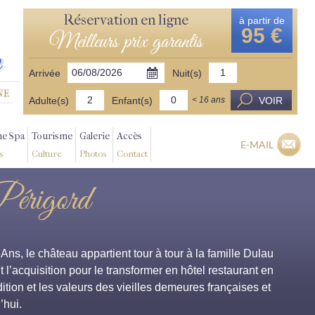
Réservation en ligne
à partir de
95 €
Meilleurs prix garantis
Arrivée
Nuit(s)
Adulte(s)
Enfant(s)
VOIR
< 16 ans
ne Spa
Tourisme
Galerie
Accès
E-MAIL
s
Culture
Photos
Contact
Périgord
s, le château appartient tour à tour à la famille Dulau
 l’acquisition pour le transformer en hôtel restaurant en
dition et les valeurs des vieilles demeures françaises et
’hui.