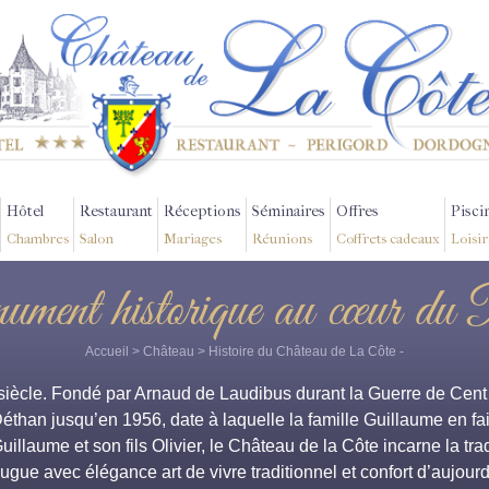
Hôtel
Restaurant
Réceptions
Séminaires
Offres
Pisci
Chambres
Salon
Mariages
Réunions
Coffrets cadeaux
Loisir
ment historique au cœur du 
Accueil
>
Château
>
Histoire du Château de La Côte
-
ècle. Fondé par Arnaud de Laudibus durant la Guerre de Cent An
Déthan jusqu’en 1956, date à laquelle la famille Guillaume en fait
uillaume et son fils Olivier, le Château de la Côte incarne la tra
ugue avec élégance art de vivre traditionnel et confort d’aujourd