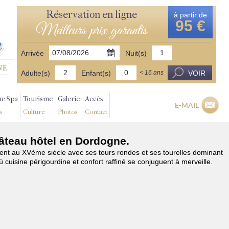
Réservation en ligne
à partir de
95 €
Meilleurs prix garantis
Arrivée
Nuit(s)
Adulte(s)
Enfant(s)
VOIR
< 16 ans
ne Spa
Tourisme
Galerie
Accès
E-MAIL
s
Culture
Photos
Contact
hâteau hôtel en Dordogne.
ent au XVème siècle avec ses tours rondes et ses tourelles dominant
ù cuisine périgourdine et confort raffiné se conjuguent à merveille.