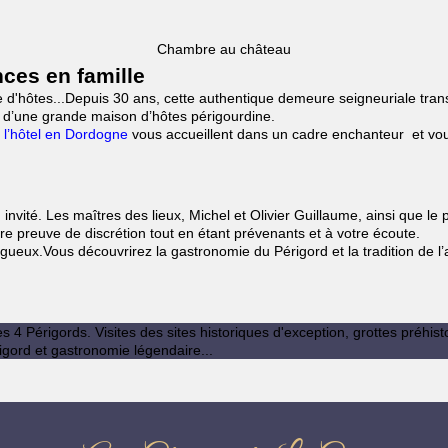
Chambre au château
ces en famille
re d'hôtes...Depuis 30 ans, cette authentique demeure seigneuriale tr
tar d’une grande maison d’hôtes périgourdine.
e l’hôtel en Dordogne
vous accueillent dans un cadre enchanteur et vous
nvité. Les maîtres des lieux, Michel et Olivier Guillaume, ainsi que l
ire preuve de discrétion tout en étant prévenants et à votre écoute.
rigueux.Vous découvrirez la gastronomie du Périgord et la tradition de 
s 4 Périgords. Visites des sites historiques d'exception, grottes préhist
igord et gastronomie légendaire...