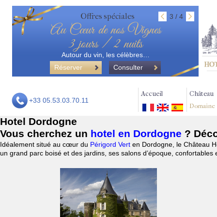
Offres spéciales
3 / 4
Au Cœur de nos Vignes
3 jours / 2 nuits
Autour du vin, les célèbres…
Réserver
Consulter
Accueil
Château
+33 05.53.03.70.11
Domaine
Hotel Dordogne
Vous cherchez un
hotel en Dordogne
? Déco
Idéalement situé au cœur du
Périgord Vert
en Dordogne, le Château Hôt
un grand parc boisé et des jardins, ses salons d’époque, confortables