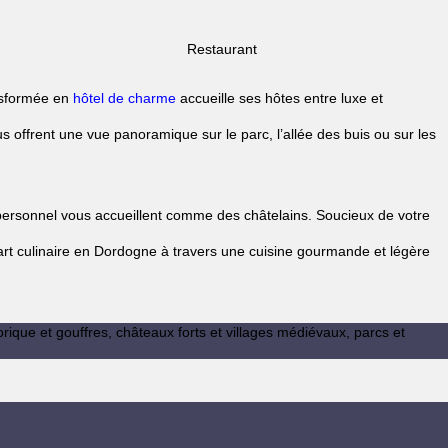
Restaurant
ansformée en
hôtel de charme
accueille ses hôtes entre luxe et
 offrent une vue panoramique sur le parc, l’allée des buis ou sur les
e personnel vous accueillent comme des châtelains. Soucieux de votre
l’art culinaire en Dordogne à travers une cuisine gourmande et légère
orique et gouffres, châteaux forts et villages médiévaux, parcs et