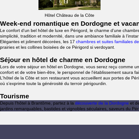
Hôtel Château de la Côte
Week-end romantique en Dordogne et vacan
Le confort d'un bel hôtel de luxe en Périgord, le charme d'une chamb
simplicité, tradition et modernité, dans une ambiance familiale à l’ins
Elégantes et joliment décorées, les 17
chambres et suites familiales d
prairies et les collines boisées de ce Périgord si verdoyant.
Séjour en hôtel de charme en Dordogne
Lors de votre séjour en hôtel en Dordogne, vous serez reçu comme un i
confort et de votre bien-être, le persponnel de l'établissement saura fa
L'hôtel de la Côte et son restaurant vous accueillent aux portes de Pé
où s’exprime toute la générosité du terroir périgourdin.
Tourisme
Depuis l'hôtel à Brantôme, partez à la
découverte de la Dordogne
et de
jardins remarquables, bastides et vignobles séculaires, saveurs du Pér