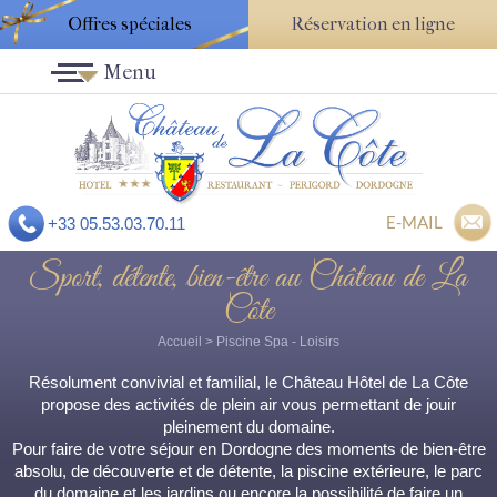
Offres spéciales
Réservation en ligne
Menu
E-MAIL
+33 05.53.03.70.11
Sport, détente, bien-être au Château de La
Côte
Accueil
>
Piscine Spa
- Loisirs
Résolument convivial et familial, le Château Hôtel de La Côte
propose des activités de plein air vous permettant de jouir
pleinement du domaine.
Pour faire de votre séjour en Dordogne des moments de bien-être
absolu, de découverte et de détente, la piscine extérieure, le parc
du domaine et les jardins ou encore la possibilité de faire un