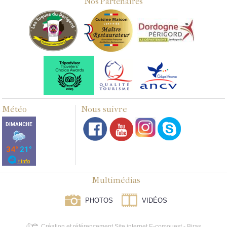
Nos Partenaires
Météo
Nous suivre
Multimédias
PHOTOS
VIDÉOS
Création et référencement Site internet E-comouest - Biras