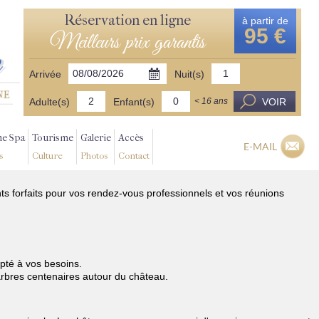
Réservation en ligne
à partir de
95 €
Meilleurs prix garantis
Arrivée
Nuit(s)
Adulte(s)
Enfant(s)
VOIR
< 16 ans
ne Spa
Tourisme
Galerie
Accès
E-MAIL
s
Culture
Photos
Contact
ts forfaits pour vos rendez-vous professionnels et vos réunions
pté à vos besoins.
 arbres centenaires autour du château.