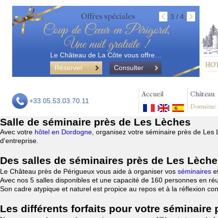
Offres spéciales
3 / 4
Coup de Cœur en Périgord,
Une nuit gratuite !
Le Château de La Côte vous offre…
Réserver
Consulter
Accueil
Château
+33 05.53.03.70.11
Domaine
Salle de séminaire près de Les Lèches
Avec votre
hôtel en Dordogne
, organisez votre séminaire près de Les
d'entreprise.
Des salles de séminaires près de Les Lèch
Le Château près de Périgueux vous aide à organiser vos
séminaires
e
Avec nos 5 salles disponibles et une capacité de 160 personnes en réu
Son cadre atypique et naturel est propice au repos et à la réflexion c
Les différents forfaits pour votre séminaire