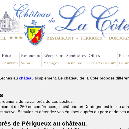
Hôtel
Restaurant
Réceptions
Séminaires
Offres
Pisci
Chambres
Salon
Mariages
Réunions
Coffrets cadeaux
Loisir
 Lèches au
château
simplement. Le château de la Côte propose différen
es
t réunions de travail près de Les Lèches.
nion et de 260 en conférences, le château en Dordogne est le lieu ada
onstructive. Stimulez et détendez vos équipes auprès du parc et de ses
 près de Périgueux au château.