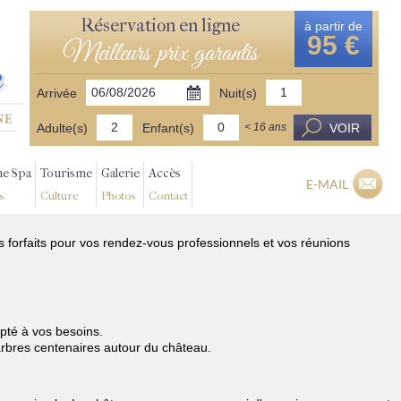
Réservation en ligne
à partir de
95 €
Meilleurs prix garantis
Arrivée
Nuit(s)
Adulte(s)
Enfant(s)
VOIR
< 16 ans
ne Spa
Tourisme
Galerie
Accès
E-MAIL
s
Culture
Photos
Contact
 forfaits pour vos rendez-vous professionnels et vos réunions
pté à vos besoins.
 arbres centenaires autour du château.