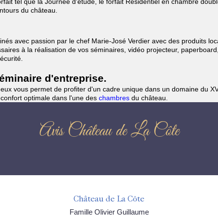
ait tel que la Journée d'étude, le forfait Résidentiel en chambre doub
entours du château.
nés avec passion par le chef Marie-José Verdier avec des produits loca
aires à la réalisation de vos séminaires, vidéo projecteur, paperboard
écurité.
minaire d'entreprise.
ux vous permet de profiter d'un cadre unique dans un domaine du XVe s
 confort optimale dans l'une des
chambres
du château.
Avis Château de La Côte
Château de La Côte
Famille Olivier Guillaume