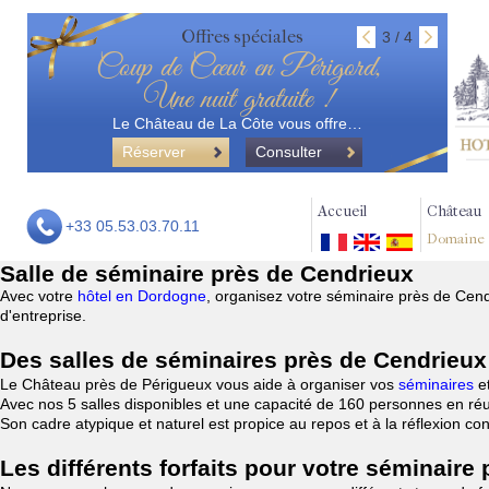
Offres spéciales
3 / 4
Coup de Cœur en Périgord,
Une nuit gratuite !
Le Château de La Côte vous offre…
Réserver
Consulter
Accueil
Château
+33 05.53.03.70.11
Domaine
Salle de séminaire près de Cendrieux
Avec votre
hôtel en Dordogne
, organisez votre séminaire près de Cen
d'entreprise.
Des salles de séminaires près de Cendrieux
Le Château près de Périgueux vous aide à organiser vos
séminaires
e
Avec nos 5 salles disponibles et une capacité de 160 personnes en réu
Son cadre atypique et naturel est propice au repos et à la réflexion c
Les différents forfaits pour votre séminaire