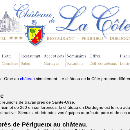
Hôtel
Restaurant
Réceptions
Séminaires
Offres
Pisci
Chambres
Salon
Mariages
Réunions
Coffrets cadeaux
Loisir
nte-Orse au
château
simplement. Le château de la Côte propose différen
se
t réunions de travail près de Sainte-Orse.
nion et de 260 en conférences, le château en Dordogne est le lieu ada
onstructive. Stimulez et détendez vos équipes auprès du parc et de ses
 près de Périgueux au château.