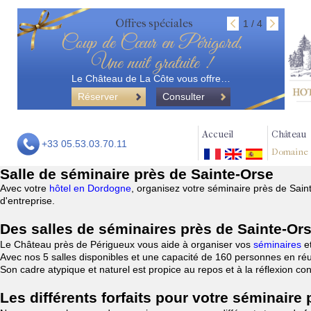
Offres spéciales
1 / 4
Coup de Cœur en Périgord,
Une nuit gratuite !
Le Château de La Côte vous offre…
Réserver
Consulter
Accueil
Château
+33 05.53.03.70.11
Domaine
Salle de séminaire près de Sainte-Orse
Avec votre
hôtel en Dordogne
, organisez votre séminaire près de Sai
d'entreprise.
Des salles de séminaires près de Sainte-Or
Le Château près de Périgueux vous aide à organiser vos
séminaires
e
Avec nos 5 salles disponibles et une capacité de 160 personnes en réu
Son cadre atypique et naturel est propice au repos et à la réflexion c
Les différents forfaits pour votre séminaire