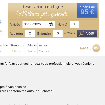
Réservation en ligne
à partir de
95 €
Meilleurs prix garantis
Arrivée
Nuit(s)
Adulte(s)
Enfant(s)
VOIR
< 16 ans
ne Spa
Tourisme
Galerie
Accès
E-MAIL
s
Culture
Photos
Contact
ts forfaits pour vos rendez-vous professionnels et vos réunions
pté à vos besoins.
 arbres centenaires autour du château.