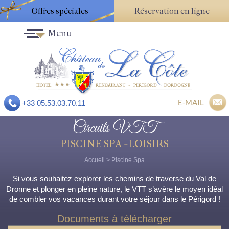
Offres spéciales
Réservation en ligne
Menu
E-MAIL
+33 05.53.03.70.11
Circuits VTT
PISCINE SPA - LOISIRS
Accueil
>
Piscine Spa
Si vous souhaitez explorer les chemins de traverse du Val de
Dronne et plonger en pleine nature, le VTT s’avère le moyen idéal
de combler vos vacances durant votre séjour dans le Périgord !
Documents à télécharger