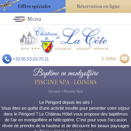
Offres spéciales
Réservation en ligne
Menu
E-MAIL
+33 05.53.03.70.11
Baptême en montgolfière
PISCINE SPA - LOISIRS
Accueil
>
Piscine Spa
Le Périgord depuis les airs !
Vous êtes en quête d’une activité insolite pour pimenter votre séjour
dans le Périgord ? Le Château Hôtel vous propose des baptêmes
de l’air en montgolfière et hélicoptère. C'est pour vous l'occasion
rêvée de prendre de la hauteur et de découvrir les beaux paysages