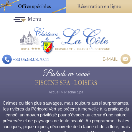
Offres spéciales
Réservation en ligne
Menu
E-MAIL
+33 05.53.03.70.11
Balade en canoë
PISCINE SPA - LOISIRS
Accueil
>
Piscine Spa
Calmes ou bien plus sauvages, mais toujours aussi surprenantes,
les rivières du Périgord Vert se prêtent à merveille à la pratique du
canoë, un moyen privilégié pour s'évader au cœur d’une nature
préservée et de paysages de toute beauté. Au programme : haltes
nautiques, pique-niques, découverte de la faune et de la flore, mais