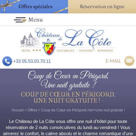
Offres spéciales
Réservation en ligne
Menu
E-MAIL
+33 05.53.03.70.11
Coup de Cœur en Périgord,
Une nuit gratuite !
COUP DE CŒUR EN PÉRIGORD,
UNE NUIT GRATUITE ! -
Accueil
>
Offres
>
Coup de Cœur en Périgord,<br/>Une nuit gratuite !
Le Château de La Côte vous offre une nuit d'hôtel pour toute
réservation de 2 nuits consécutives du lundi au vendredi ! Vous
aimerez le confort, le calme absolu et le charme romantique d'une