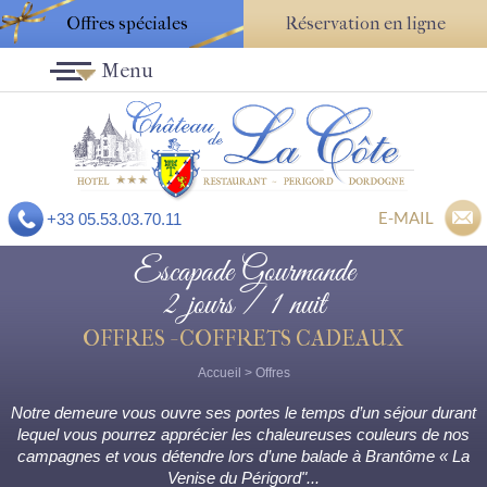
Offres spéciales
Réservation en ligne
Menu
E-MAIL
+33 05.53.03.70.11
Escapade Gourmande
2 jours / 1 nuit
OFFRES - COFFRETS CADEAUX
Accueil
>
Offres
Notre demeure vous ouvre ses portes le temps d’un séjour durant
lequel vous pourrez apprécier les chaleureuses couleurs de nos
campagnes et vous détendre lors d’une balade à Brantôme « La
Venise du Périgord"...