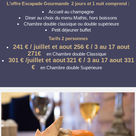
L'offre Escapade Gourmande 2 jours et 1 nuit comprend :
Accueil au champagne
Diner au choix du menu Mathis, hors boissons
Chambre double classique ou double supérieure
Petit déjeuner buffet
Tarifs 2 personnes
241 € / juillet et aout 256 € / 3 au 17 aout
271€
en Chambre double Classique
301 € /juillet et aout
321 € / 3 au 17 aout 331
€
en Chambre double Supérieure