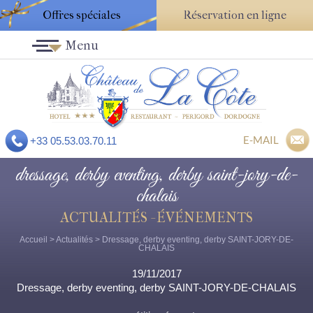
Offres spéciales
Réservation en ligne
Menu
E-MAIL
+33 05.53.03.70.11
dressage, derby eventing, derby saint-jory-de-
chalais
ACTUALITÉS - ÉVÉNEMENTS
Accueil
>
Actualités
> Dressage, derby eventing, derby SAINT-JORY-DE-
CHALAIS
19/11/2017
Dressage, derby eventing, derby SAINT-JORY-DE-CHALAIS