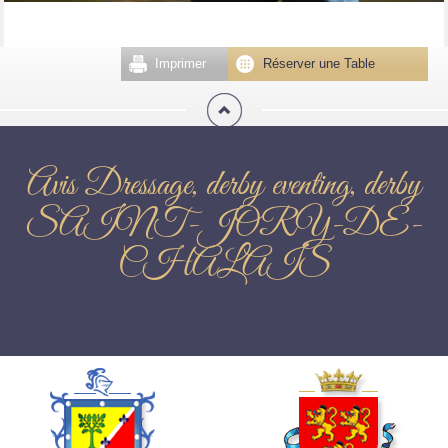
Imprimer
Réserver une Table
Avis Dressage, derby eventing, derby
SAINT-JORY-DE-
CHALAIS