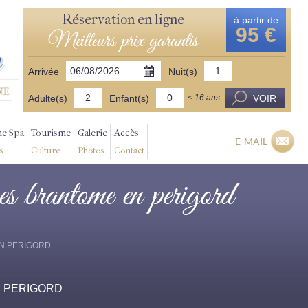
Réservation en ligne
à partir de
95 €
Meilleurs prix garantis
Arrivée
Nuit(s)
Adulte(s)
Enfant(s)
VOIR
< 16 ans
ne Spa
Tourisme
Galerie
Accès
E-MAIL
s
Culture
Photos
Contact
res brantome en perigord
 EN PERIGORD
 EN PERIGORD