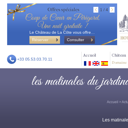
Offres spéciales
1 / 4
Coup de Cœur en Périgord,
Une nuit gratuite !
Le Château de La Côte vous offre…
Réserver
Consulter
Accueil
Château
+33 05.53.03.70.11
Domaine
les matinales du jardin
Accueil
>
Actu
Les matinal