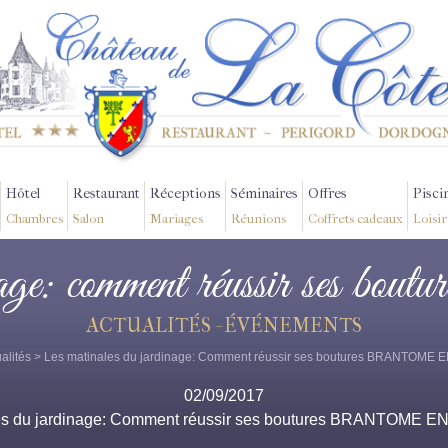
Hôtel
Restaurant
Réceptions
Séminaires
Offres
Pisci
Chambres
Salon
Mariages
Réunions
Coffrets cadeaux
Loisir
age: comment réussir ses boutu
ACTUALITÉS - ÉVÉNEMENTS
alités
> Les matinales du jardinage: Comment réussir ses boutures BRANTOME
02/09/2017
es du jardinage: Comment réussir ses boutures BRANTOME