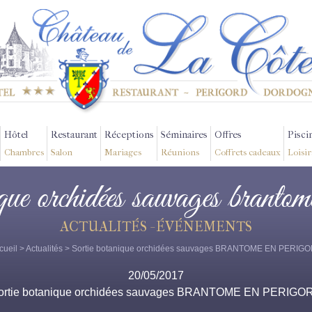
Hôtel
Restaurant
Réceptions
Séminaires
Offres
Pisci
Chambres
Salon
Mariages
Réunions
Coffrets cadeaux
Loisir
ique orchidées sauvages brantom
ACTUALITÉS - ÉVÉNEMENTS
cueil
>
Actualités
> Sortie botanique orchidées sauvages BRANTOME EN PERIG
20/05/2017
ortie botanique orchidées sauvages BRANTOME EN PERIGO