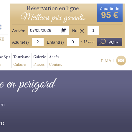
Réservation en ligne
à partir de
95 €
Meilleurs prix garantis
Arrivée
Nuit(s)
Adulte(s)
Enfant(s)
VOIR
< 16 ans
ne Spa
Tourisme
Galerie
Accès
E-MAIL
s
Culture
Photos
Contact
e en perigord
ORD
RD