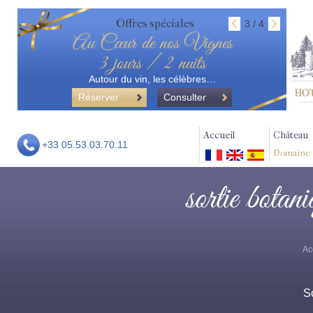
Offres spéciales
3 / 4
Au Cœur de nos Vignes
3 jours / 2 nuits
Autour du vin, les célèbres…
Réserver
Consulter
Accueil
Château
+33 05.53.03.70.11
Domaine
sortie botan
Ac
S