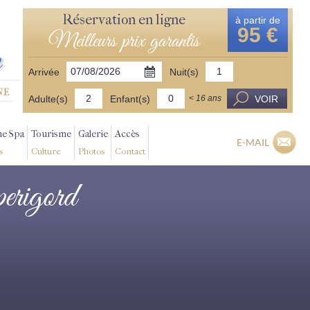
Réservation en ligne
à partir de
95 €
Meilleurs prix garantis
Arrivée
Nuit(s)
Adulte(s)
Enfant(s)
VOIR
< 16 ans
ne Spa
Tourisme
Galerie
Accès
E-MAIL
s
Culture
Photos
Contact
perigord