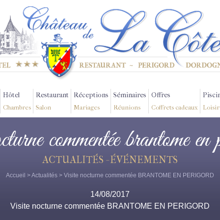
Hôtel
Restaurant
Réceptions
Séminaires
Offres
Pisci
Chambres
Salon
Mariages
Réunions
Coffrets cadeaux
Loisir
nocturne commentée brantome en 
ACTUALITÉS - ÉVÉNEMENTS
Accueil
>
Actualités
> Visite nocturne commentée BRANTOME EN PERIGORD
14/08/2017
Visite nocturne commentée BRANTOME EN PERIGORD