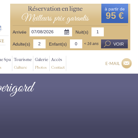
Réservation en ligne
à partir de
95 €
Meilleurs prix garantis
Arrivée
Nuit(s)
Adulte(s)
Enfant(s)
VOIR
< 16 ans
ne Spa
Tourisme
Galerie
Accès
E-MAIL
s
Culture
Photos
Contact
perigord