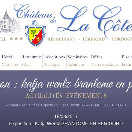
Hôtel
Restaurant
Réceptions
Séminaires
Offres
Pisci
Chambres
Salon
Mariages
Réunions
Coffrets cadeaux
Loisir
ion : katja wentz brantome en 
ACTUALITÉS - ÉVÉNEMENTS
Accueil
>
Actualités
> Exposition : Katja Wentz BRANTOME EN PERIGORD
19/08/2017
Exposition : Katja Wentz BRANTOME EN PERIGORD