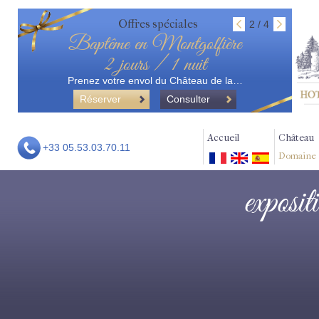
Offres spéciales
2 / 4
Baptême en Montgolfière
2 jours / 1 nuit
Prenez votre envol du Château de la…
Réserver
Consulter
Accueil
Château
+33 05.53.03.70.11
Domaine
exposit