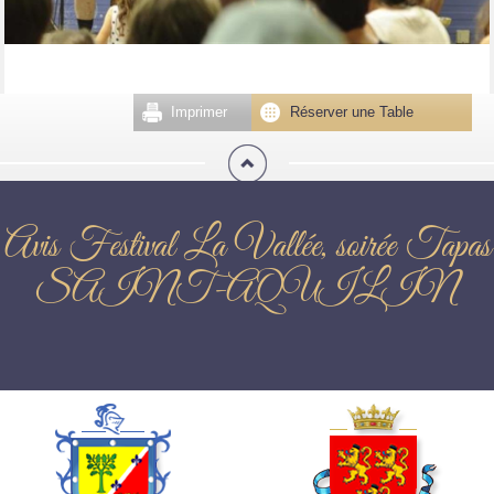
Imprimer
Réserver une Table
Avis Festival La Vallée, soirée Tapas
SAINT-AQUILIN