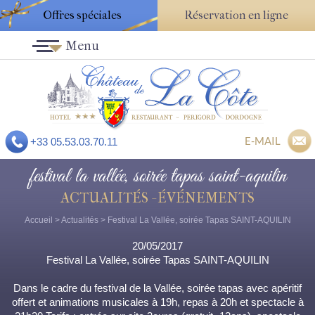
Offres spéciales
Réservation en ligne
Menu
E-MAIL
+33 05.53.03.70.11
festival la vallée, soirée tapas saint-aquilin
ACTUALITÉS - ÉVÉNEMENTS
Accueil
>
Actualités
> Festival La Vallée, soirée Tapas SAINT-AQUILIN
20/05/2017
Festival La Vallée, soirée Tapas SAINT-AQUILIN
Dans le cadre du festival de la Vallée, soirée tapas avec apéritif
offert et animations musicales à 19h, repas à 20h et spectacle à