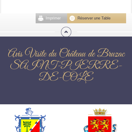
Imprimer
Réserver une Table
Avis Visite du Château de Bruzac
SAINT-PIERRE-
DE-COLE