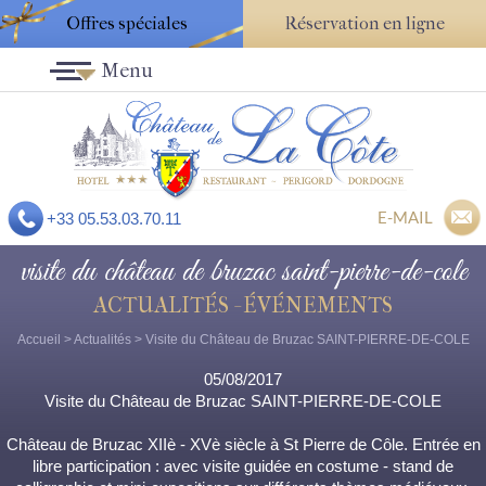
Offres spéciales
Réservation en ligne
Menu
E-MAIL
+33 05.53.03.70.11
visite du château de bruzac saint-pierre-de-cole
ACTUALITÉS - ÉVÉNEMENTS
Accueil
>
Actualités
> Visite du Château de Bruzac SAINT-PIERRE-DE-COLE
05/08/2017
Visite du Château de Bruzac SAINT-PIERRE-DE-COLE
Château de Bruzac XIIè - XVè siècle à St Pierre de Côle. Entrée en
libre participation : avec visite guidée en costume - stand de