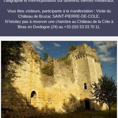
calligraphie et mini-expositions sur différents thèmes médiévaux.
Vous êtes visiteurs, participants à la manifestation : Visite du
Château de Bruzac SAINT-PIERRE-DE-COLE.
N'hésitez pas à réserver une chambre au Château de la Côte à
Biras en Dordogne (24) au +33 (0)5 53 03 70 11.