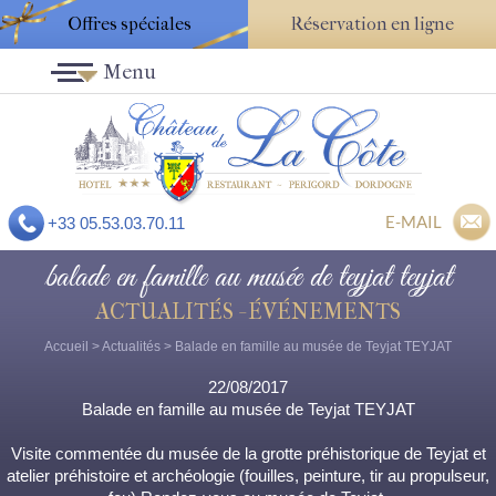
Offres spéciales
Réservation en ligne
Menu
E-MAIL
+33 05.53.03.70.11
balade en famille au musée de teyjat teyjat
ACTUALITÉS - ÉVÉNEMENTS
Accueil
>
Actualités
> Balade en famille au musée de Teyjat TEYJAT
22/08/2017
Balade en famille au musée de Teyjat TEYJAT
Visite commentée du musée de la grotte préhistorique de Teyjat et
atelier préhistoire et archéologie (fouilles, peinture, tir au propulseur,