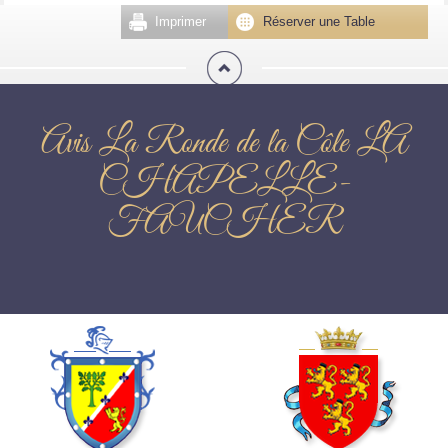
Imprimer
Réserver une Table
Avis La Ronde de la Côle LA
CHAPELLE-
FAUCHER