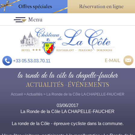
Offres spéciales
Réservation en ligne
Menu
E-MAIL
+33 05.53.03.70.11
la ronde de la côle la chapelle-faucher
ACTUALITÉS - ÉVÉNEMENTS
Accueil
>
Actualités
> La Ronde de la Côle LA CHAPELLE-FAUCHER
03/06/2017
La Ronde de la Côle LA CHAPELLE-FAUCHER
La ronde de la Côle - épreuve cycliste dans la commune.