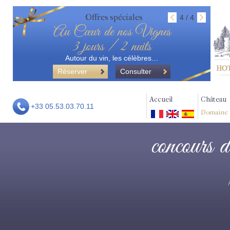
Offres spéciales
4 / 4
Au Cœur de nos Vignes
3 jours / 2 nuits
Autour du vin, les célèbres…
Réserver
Consulter
Accueil
Château
+33 05.53.03.70.11
Domaine
concours d