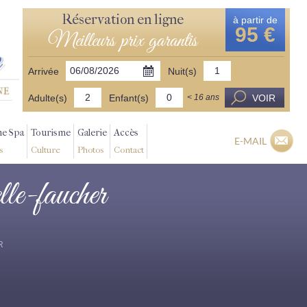
Réservation en ligne
à partir de
95 €
Meilleurs prix garantis
Arrivée
Nuit(s)
Adulte(s)
Enfant(s)
VOIR
< 16 ans
ne Spa
Tourisme
Galerie
Accès
E-MAIL
s
Culture
Photos
Contact
lle-faucher
R