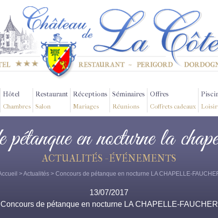
Hôtel
Restaurant
Réceptions
Séminaires
Offres
Pisci
Chambres
Salon
Mariages
Réunions
Coffrets cadeaux
Loisir
e pétanque en nocturne la chape
ACTUALITÉS - ÉVÉNEMENTS
Accueil
>
Actualités
> Concours de pétanque en nocturne LA CHAPELLE-FAUCHE
13/07/2017
Concours de pétanque en nocturne LA CHAPELLE-FAUCHER