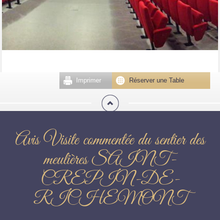
Imprimer
Réserver une Table
Avis Visite commentée du sentier des
meulières SAINT-
CREPIN-DE-
RICHEMONT