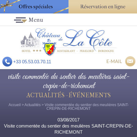
Offres spéciales
Réservation en ligne
Menu
E-MAIL
+33 05.53.03.70.11
visite commentée du sentier des meulières saint-
crepin-de-richemont
ACTUALITÉS - ÉVÉNEMENTS
Accueil
>
Actualités
> Visite commentée du sentier des meulières SAINT-
CREPIN-DE-RICHEMONT
03/08/2017
Visite commentée du sentier des meulières SAINT-CREPIN-DE-
RICHEMONT