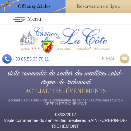
Offres spéciales
Réservation en ligne
Menu
E-MAIL
+33 05.53.03.70.11
visite commentée du sentier des meulières saint-
crepin-de-richemont
ACTUALITÉS - ÉVÉNEMENTS
Accueil
>
Actualités
> Visite commentée du sentier des meulières SAINT-
CREPIN-DE-RICHEMONT
08/08/2017
Visite commentée du sentier des meulières SAINT-CREPIN-DE-
RICHEMONT