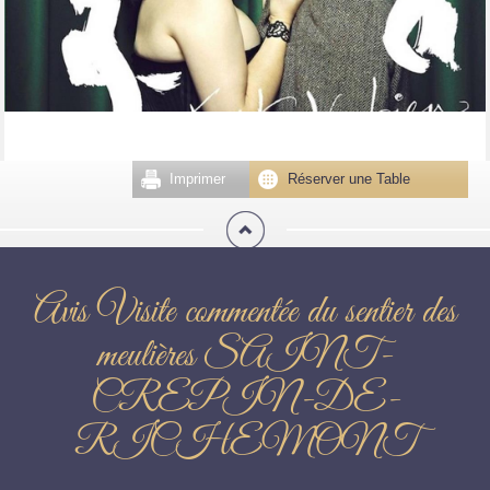
Imprimer
Réserver une Table
Avis Visite commentée du sentier des
meulières SAINT-
CREPIN-DE-
RICHEMONT