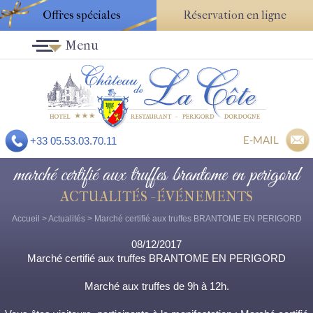
Offres spéciales
Réservation en ligne
Menu
E-MAIL
+33 05.53.03.70.11
marché certifié aux truffes brantome en perigord
ACTUALITÉS - ÉVÉNEMENTS
Accueil
>
Actualités
> Marché certifié aux truffes BRANTOME EN PERIGORD
08/12/2017
Marché certifié aux truffes BRANTOME EN PERIGORD
Marché aux truffes de 9h à 12h.