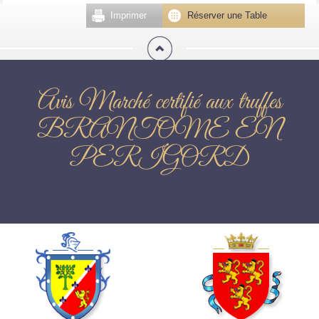
Imprimer
Réserver une Table
Avis Marché certifié aux truffes
BRANTOME EN
PERIGORD