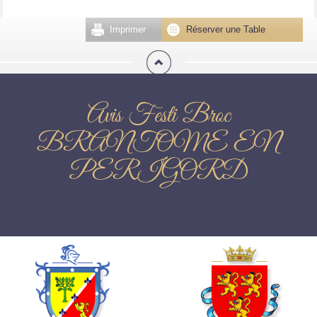
Imprimer
Réserver une Table
Avis Festi Broc
BRANTOME EN
PERIGORD