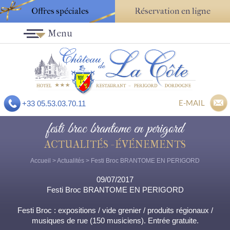
Offres spéciales
Réservation en ligne
Menu
E-MAIL
+33 05.53.03.70.11
festi broc brantome en perigord
ACTUALITÉS - ÉVÉNEMENTS
Accueil
>
Actualités
> Festi Broc BRANTOME EN PERIGORD
09/07/2017
Festi Broc BRANTOME EN PERIGORD
Festi Broc : expositions / vide grenier / produits régionaux /
musiques de rue (150 musiciens). Entrée gratuite.