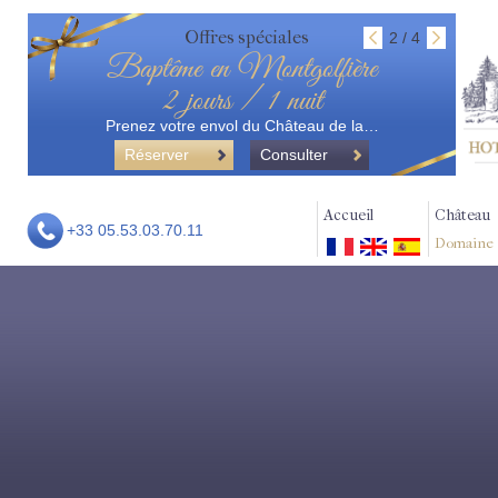
Offres spéciales
2 / 4
Baptême en Montgolfière
2 jours / 1 nuit
Prenez votre envol du Château de la…
Réserver
Consulter
Accueil
Château
+33 05.53.03.70.11
Domaine