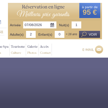
Réservation en ligne
à partir de
95 €
Meilleurs prix garantis
Arrivée
Nuit(s)
Adulte(s)
Enfant(s)
VOIR
< 16 ans
ne Spa
Tourisme
Galerie
Accès
E-MAIL
s
Culture
Photos
Contact