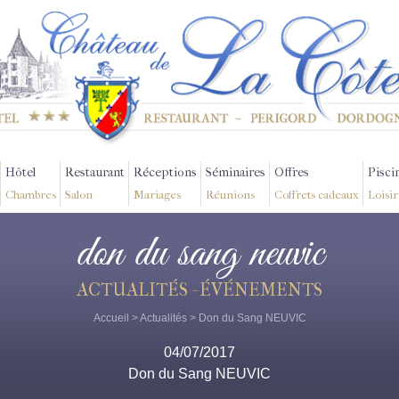
Hôtel
Restaurant
Réceptions
Séminaires
Offres
Pisci
Chambres
Salon
Mariages
Réunions
Coffrets cadeaux
Loisir
don du sang neuvic
ACTUALITÉS - ÉVÉNEMENTS
Accueil
>
Actualités
> Don du Sang NEUVIC
04/07/2017
Don du Sang NEUVIC