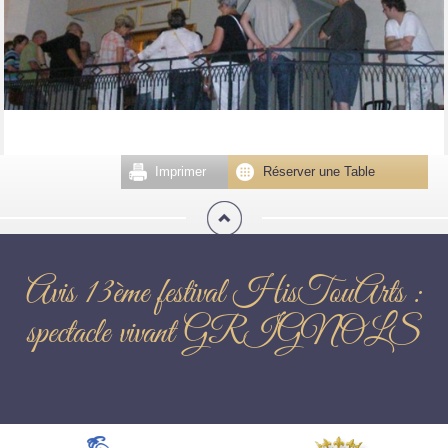
Imprimer
Réserver une Table
Avis 13ème festival HisTouArts :
spectacle vivant GRIGNOLS