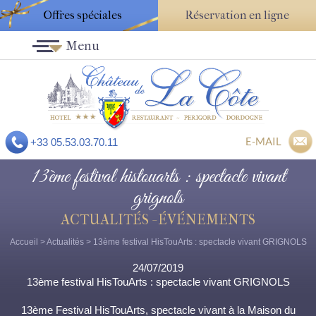
Offres spéciales
Réservation en ligne
Menu
E-MAIL
+33 05.53.03.70.11
13ème festival histouarts : spectacle vivant
grignols
ACTUALITÉS - ÉVÉNEMENTS
Accueil
>
Actualités
> 13ème festival HisTouArts : spectacle vivant GRIGNOLS
24/07/2019
13ème festival HisTouArts : spectacle vivant GRIGNOLS
13ème Festival HisTouArts, spectacle vivant à la Maison du