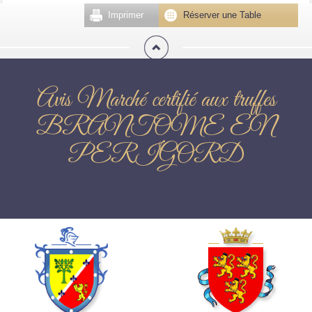
Imprimer
Réserver une Table
Avis Marché certifié aux truffes
BRANTOME EN
PERIGORD