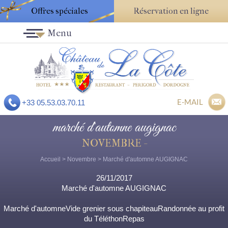
Offres spéciales
Réservation en ligne
Menu
E-MAIL
+33 05.53.03.70.11
marché d'automne augignac
NOVEMBRE -
Accueil
>
Novembre
> Marché d'automne AUGIGNAC
26/11/2017
Marché d'automne AUGIGNAC
Marché d'automneVide grenier sous chapiteauRandonnée au profit
du TéléthonRepas