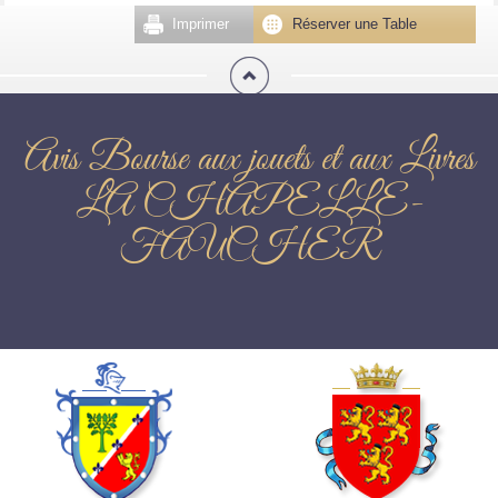
Imprimer
Réserver une Table
Avis Bourse aux jouets et aux Livres
LA CHAPELLE-
FAUCHER