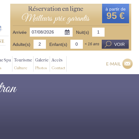
Réservation en ligne
à partir de
95 €
Meilleurs prix garantis
Arrivée
Nuit(s)
Adulte(s)
Enfant(s)
VOIR
< 16 ans
ne Spa
Tourisme
Galerie
Accès
E-MAIL
s
Culture
Photos
Contact
tron