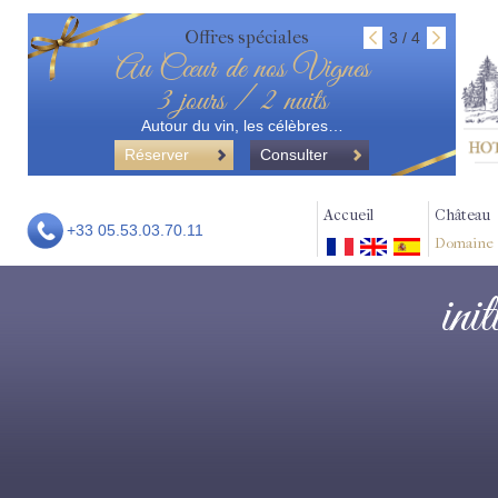
Offres spéciales
3 / 4
Au Cœur de nos Vignes
3 jours / 2 nuits
Autour du vin, les célèbres…
Réserver
Consulter
Accueil
Château
+33 05.53.03.70.11
Domaine
ini