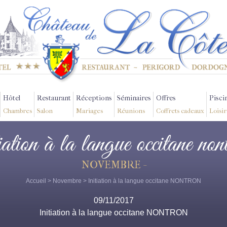
Hôtel
Restaurant
Réceptions
Séminaires
Offres
Pisci
Chambres
Salon
Mariages
Réunions
Coffrets cadeaux
Loisir
tiation à la langue occitane non
NOVEMBRE -
Accueil
>
Novembre
> Initiation à la langue occitane NONTRON
09/11/2017
Initiation à la langue occitane NONTRON