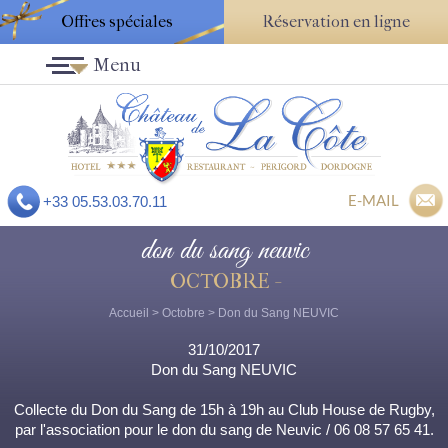
Offres spéciales
Réservation en ligne
Menu
E-MAIL
+33 05.53.03.70.11
don du sang neuvic
OCTOBRE -
Accueil
>
Octobre
> Don du Sang NEUVIC
31/10/2017
Don du Sang NEUVIC
Collecte du Don du Sang de 15h à 19h au Club House de Rugby,
par l'association pour le don du sang de Neuvic / 06 08 57 65 41.