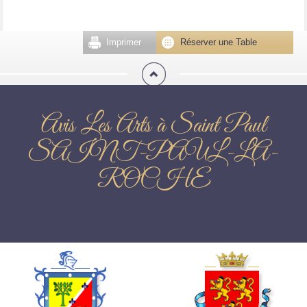
Imprimer
Réserver une Table
Avis Les Arts à Saint Paul
SAINT-PAUL-LA-
ROCHE