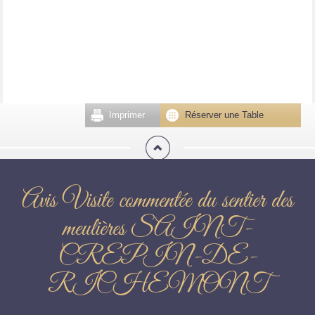
Imprimer
Réserver une Table
Avis Visite commentée du sentier des
meulières SAINT-
CREPIN-DE-
RICHEMONT