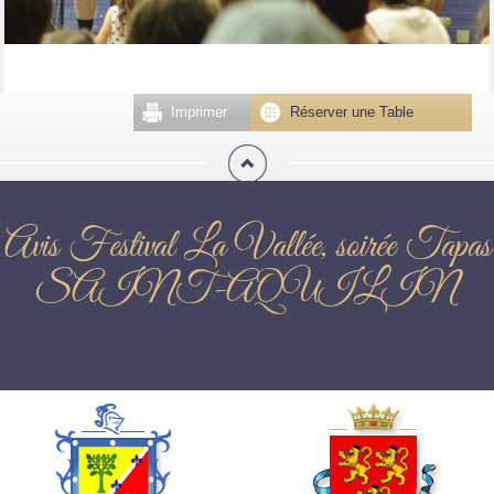
Imprimer
Réserver une Table
Avis Festival La Vallée, soirée Tapas
SAINT-AQUILIN