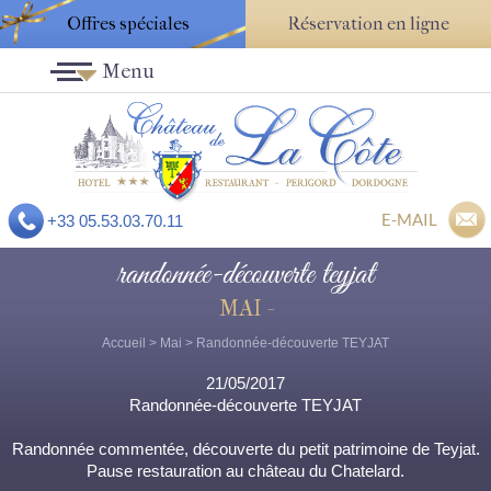
Offres spéciales
Réservation en ligne
Menu
E-MAIL
+33 05.53.03.70.11
randonnée-découverte teyjat
MAI -
Accueil
>
Mai
> Randonnée-découverte TEYJAT
21/05/2017
Randonnée-découverte TEYJAT
Randonnée commentée, découverte du petit patrimoine de Teyjat.
Pause restauration au château du Chatelard.