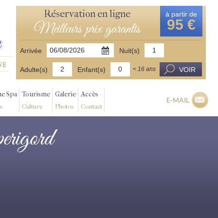
Réservation en ligne
à partir de
95 €
Meilleurs prix garantis
Arrivée
Nuit(s)
Adulte(s)
Enfant(s)
VOIR
< 16 ans
ne Spa
Tourisme
Galerie
Accès
E-MAIL
s
Culture
Photos
Contact
perigord