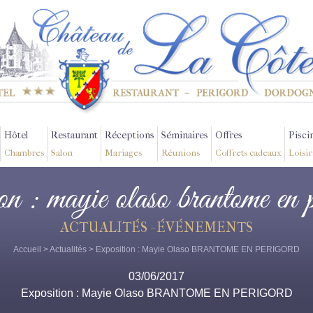
Hôtel
Restaurant
Réceptions
Séminaires
Offres
Pisci
Chambres
Salon
Mariages
Réunions
Coffrets cadeaux
Loisir
ion : mayie olaso brantome en 
ACTUALITÉS - ÉVÉNEMENTS
Accueil
>
Actualités
> Exposition : Mayie Olaso BRANTOME EN PERIGORD
03/06/2017
Exposition : Mayie Olaso BRANTOME EN PERIGORD