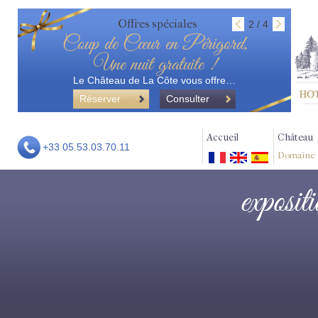
Offres spéciales
2 / 4
Coup de Cœur en Périgord,
Une nuit gratuite !
Le Château de La Côte vous offre…
Réserver
Consulter
Accueil
Château
+33 05.53.03.70.11
Domaine
exposit