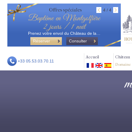
Offres spéciales
4 / 4
Baptême en Montgolfière
2 jours / 1 nuit
Prenez votre envol du Château de la…
Réserver
Consulter
Accueil
Château
+33 05.53.03.70.11
Domaine
m