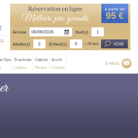
Réservation en ligne
à partir de
95 €
Meilleurs prix garantis
Arrivée
Nuit(s)
Adulte(s)
Enfant(s)
VOIR
< 16 ans
ne Spa
Tourisme
Galerie
Accès
E-MAIL
s
Culture
Photos
Contact
er