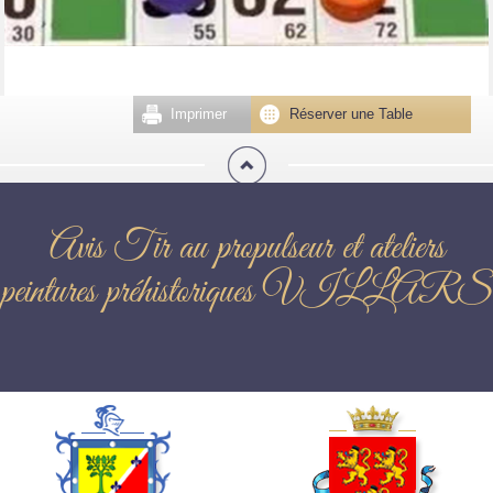
Imprimer
Réserver une Table
Avis Tir au propulseur et ateliers
peintures préhistoriques VILLARS