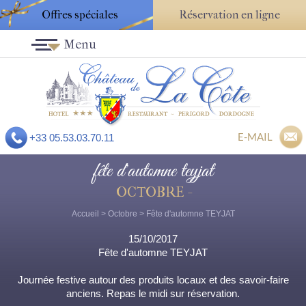
Offres spéciales
Réservation en ligne
Menu
E-MAIL
+33 05.53.03.70.11
fête d'automne teyjat
OCTOBRE -
Accueil
>
Octobre
> Fête d'automne TEYJAT
15/10/2017
Fête d'automne TEYJAT
Journée festive autour des produits locaux et des savoir-faire
anciens. Repas le midi sur réservation.