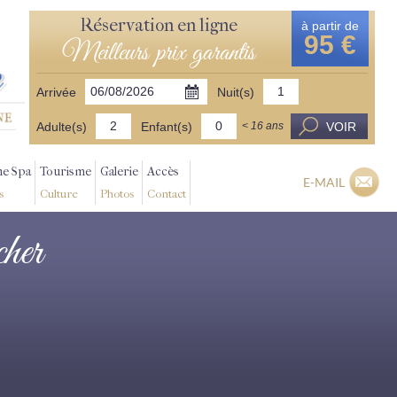
Réservation en ligne
à partir de
95 €
Meilleurs prix garantis
Arrivée
Nuit(s)
Adulte(s)
Enfant(s)
VOIR
< 16 ans
ne Spa
Tourisme
Galerie
Accès
E-MAIL
s
Culture
Photos
Contact
cher