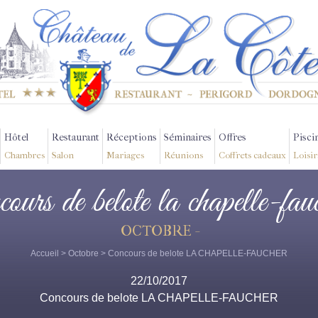
Hôtel
Restaurant
Réceptions
Séminaires
Offres
Pisci
Chambres
Salon
Mariages
Réunions
Coffrets cadeaux
Loisir
cours de belote la chapelle-fau
OCTOBRE -
Accueil
>
Octobre
> Concours de belote LA CHAPELLE-FAUCHER
22/10/2017
Concours de belote LA CHAPELLE-FAUCHER