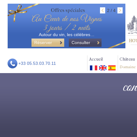
Offres spéciales
2 / 4
Au Cœur de nos Vignes
3 jours / 2 nuits
Autour du vin, les célèbres…
Réserver
Consulter
Accueil
Château
+33 05.53.03.70.11
Domaine
con