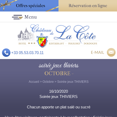
Offres spéciales
Réservation en ligne
Menu
E-MAIL
+33 05.53.03.70.11
soirée jeux thiviers
OCTOBRE -
Accueil
>
Octobre
> Soirée jeux THIVIERS
16/10/2020
Soirée jeux THIVIERS
Chacun apporte un plat salé ou sucré