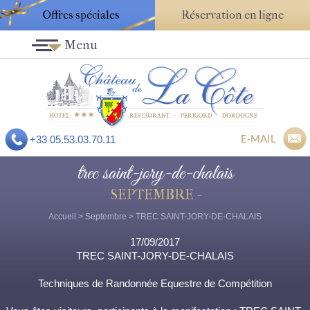
Offres spéciales
Réservation en ligne
Menu
E-MAIL
+33 05.53.03.70.11
trec saint-jory-de-chalais
SEPTEMBRE -
Accueil
>
Septembre
> TREC SAINT-JORY-DE-CHALAIS
17/09/2017
TREC SAINT-JORY-DE-CHALAIS
Techniques de Randonnée Equestre de Compétition