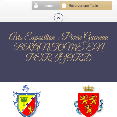
Imprimer
Réserver une Table
Avis Exposition : Pierre Gueneau
BRANTOME EN
PERIGORD